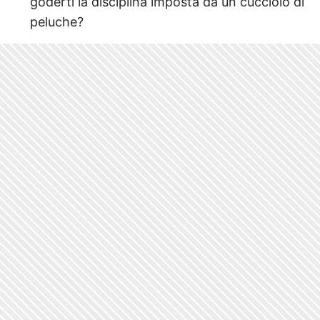
goderti la disciplina imposta da un cucciolo di
peluche?