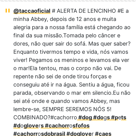
@taccaoficial
# ALERTA DE LENCINHO #E a
minha Abbey, depois de 12 anos e muita
alegria para a nossa família está chegando ao
final da sua missão.Tomada pelo câncer e
dores, não quer sair do sofá. Mas quer saber?
Enquanto tivermos tempo e vida, nós vamos
viver! Pegamos os meninos e levamos ela ver
o mar!Ela tentou, mas o corpo não vai. De
repente não sei de onde tirou forças e
conseguiu até ir na água. Sentiu a água, ficou
parada, observando o mar em silencio.Eu não
sei até onde e quando vamos Abbey, mas
lembre-se, SEMPRE SEREMOS NÓS 5!
COMBINADO?#cachorro
#dog #do
g
s #p
e
ts
#d
o
glove
r
s #cachorr
o
sfofos
#cachorr
o
sdobrasil #doglove
r
#caes