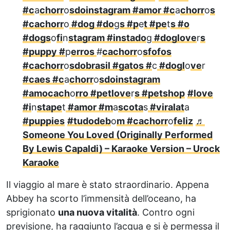
#c
a
chorr
o
sdoinstagram #amor #c
a
chorr
o
s
#cachorr
o
#dog #do
g
s #p
e
t #pe
t
s #o
#dogs
o
fi
n
stagram #instado
g
#doglove
r
s
#puppy #
p
erros
#
cachorr
o
sfofos
#cachorr
o
sdobrasil #gatos #
c
#dogl
o
ve
r
#caes #c
a
chorr
o
sdoinstagram
#amocach
o
rro #petlove
r
s #petshop
#love
#i
n
stape
t
#amor #m
a
scota
s
#viralat
a
#puppies
#tudodeb
o
m #cachorr
o
feliz
♬
Someone You Loved (Originally Performed
By Lewis Capaldi) – Karaoke Version – Urock
Karaoke
Il viaggio al mare è stato straordinario. Appena
Abbey ha scorto l’immensità dell’oceano, ha
sprigionato
una nuova vitalità
. Contro ogni
previsione, ha raggiunto l’acqua e si è permessa il