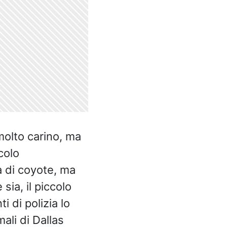
olto carino, ma
colo
a di coyote, ma
ia, il piccolo
ti di polizia lo
ali di Dallas