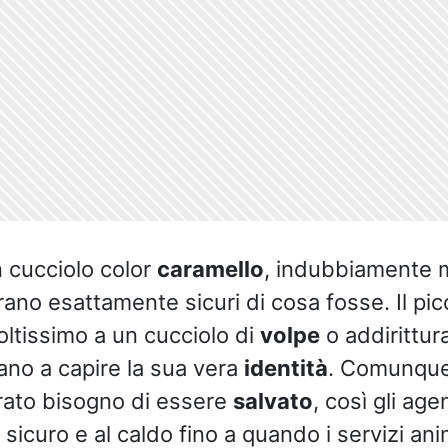
n cucciolo color
caramello
, indubbiamente m
rano esattamente sicuri di cosa fosse. Il pic
ltissimo a un cucciolo di
volpe
o addirittur
vano a capire la sua vera
identità
. Comunque s
rato bisogno di essere
salvato
, così gli agen
sicuro e al caldo fino a quando i servizi anim