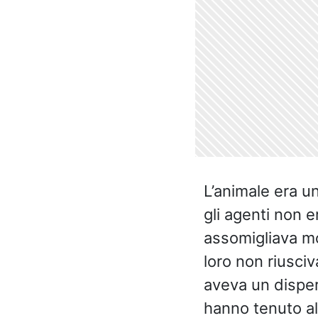
L’animale era u
gli agenti non e
assomigliava mo
loro non riusci
aveva un dispe
hanno tenuto al 