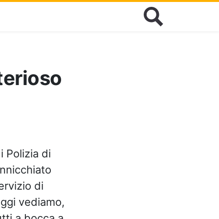
terioso
i Polizia di
nnicchiato
rvizio di
Oggi vediamo,
tti a bocca a