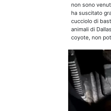
non sono venuti
ha suscitato gr
cucciolo di bas
animali di Dall
coyote, non pot