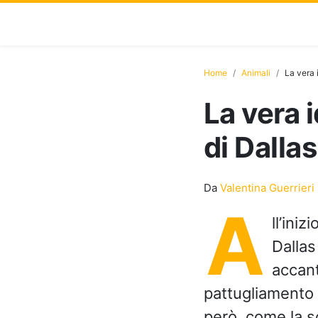
Home
Animali
La vera 
La vera 
di Dalla
Da
Valentina Guerrieri
A
ll’iniz
Dallas
accant
pattugliamento 
però, come la sc