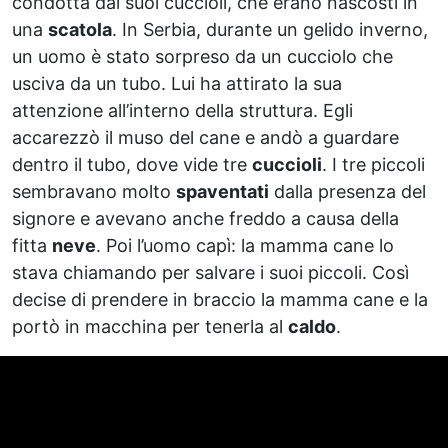
condotta dai suoi cuccioli, che erano nascosti in
una
scatola
. In Serbia, durante un gelido inverno,
un uomo è stato sorpreso da un cucciolo che
usciva da un tubo. Lui ha attirato la sua
attenzione all’interno della struttura. Egli
accarezzò il muso del cane e andò a guardare
dentro il tubo, dove vide tre
cuccioli
. I tre piccoli
sembravano molto
spaventati
dalla presenza del
signore e avevano anche freddo a causa della
fitta
neve
. Poi l’uomo capì: la mamma cane lo
stava chiamando per salvare i suoi piccoli. Così
decise di prendere in braccio la mamma cane e la
portò in macchina per tenerla al
caldo
.