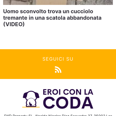
Uomo sconvolto trova un cucciolo
tremante in una scatola abbandonata
(VIDEO)
SEGUICI SU
DYD Property SL, Alcalde Nicolas Diaz Saavedra 37, 35002 Las