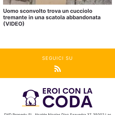
Uomo sconvolto trova un cucciolo
tremante in una scatola abbandonata
(VIDEO)
SEGUICI SU
DYD Property SL, Alcalde Nicolas Diaz Saavedra 37, 35002 Las