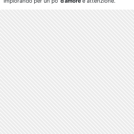
implorando per un po’
d’amore
e attenzione.