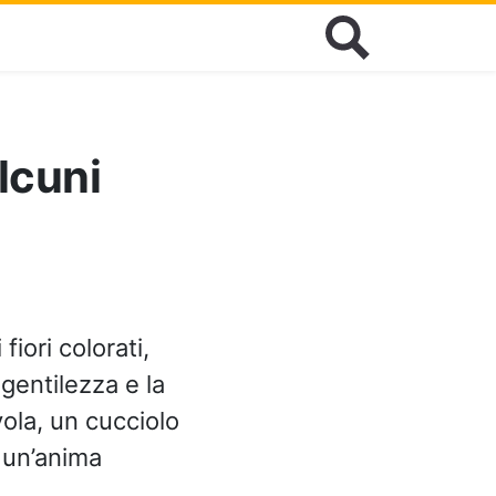
lcuni
fiori colorati,
gentilezza e la
vola, un cucciolo
i un’anima