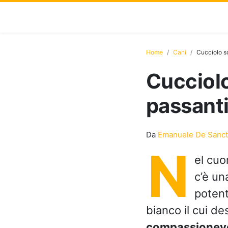
Home
Cani
Cucciolo so
Cucciolo
passanti
Da
Emanuele De Sanct
N
el cuor
c’è un
potent
bianco il cui de
compassionev