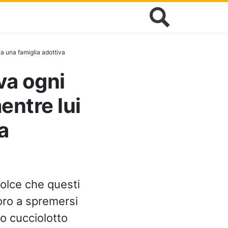
va una famiglia adottiva
va ogni
entre lui
a
olce che questi
loro a spremersi
lo cucciolotto