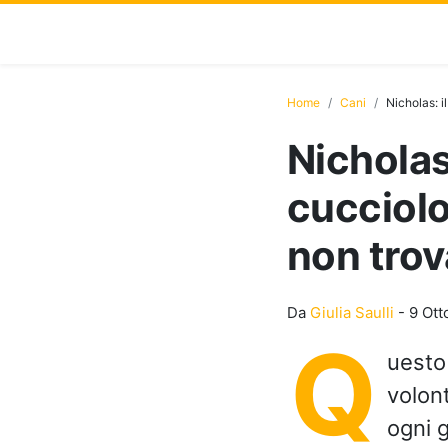
Home
Cani
Nicholas: i
Nicholas
cucciolo
non trov
Da
Giulia Saulli
-
9 Ott
Q
uesto 
volont
ogni g