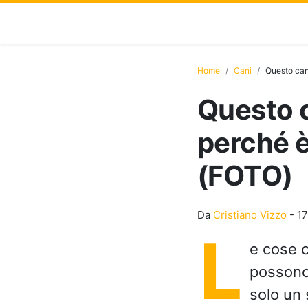
Home
Cani
Questo can
Questo 
perché è
(FOTO)
Da
Cristiano Vizzo
-
17
L
e cose c
possono
solo un 