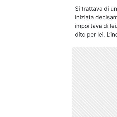
Si trattava di u
iniziata decisa
importava di le
dito per lei. L’i