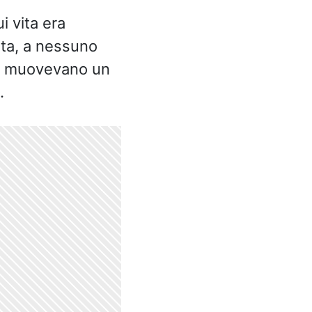
ui vita era
ata, a nessuno
on muovevano un
.