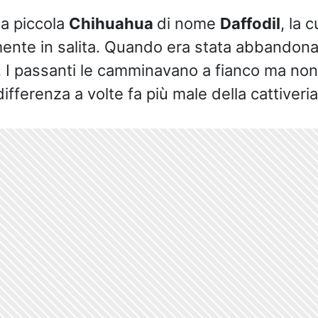
na piccola
Chihuahua
di nome
Daffodil
, la c
mente in salita. Quando era stata abbandon
i. I passanti le camminavano a fianco ma n
ndifferenza a volte fa più male della cattiveria