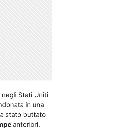
, negli Stati Uniti
ndonata in una
ra stato buttato
mpe
anteriori.