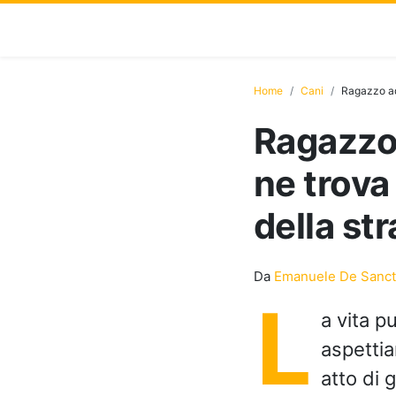
Home
Cani
Ragazzo ad
Ragazzo
ne trova
della st
Da
Emanuele De Sanct
L
a vita p
aspettia
atto di 