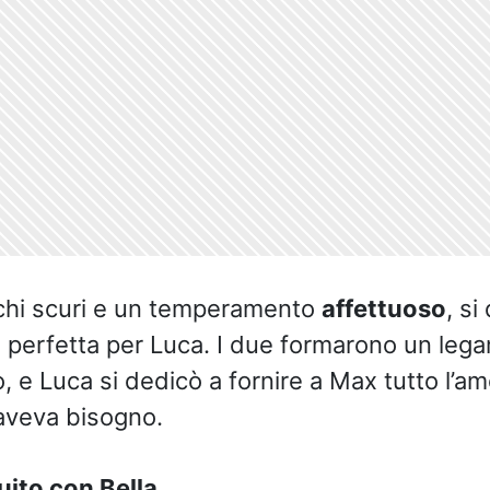
cchi scuri e un temperamento
affettuoso
, si
a perfetta per Luca. I due formarono un lega
, e Luca si dedicò a fornire a Max tutto l’am
 aveva bisogno.
uito con Bella