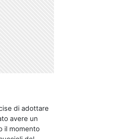
cise di adottare
ato avere un
to il momento