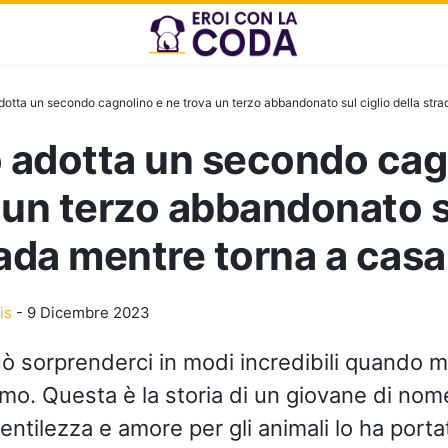
otta un secondo cagnolino e ne trova un terzo abbandonato sul ciglio della stra
 adotta un secondo cag
 un terzo abbandonato su
rada mentre torna a casa
is
-
9 Dicembre 2023
uò sorprenderci in modi incredibili quando 
mo. Questa è la storia di un giovane di nome 
gentilezza e amore per gli animali lo ha porta