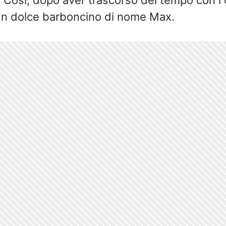
. Così, dopo aver trascorso del tempo con i 
 un dolce barboncino di nome Max.