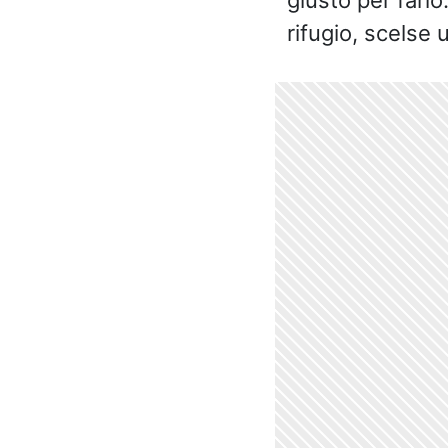
giusto per farlo
rifugio, scelse