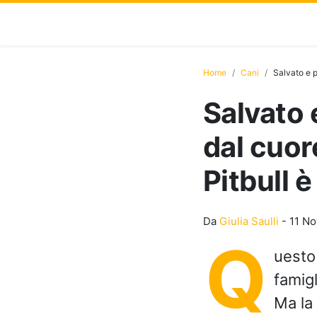
Home
Cani
Salvato e p
Salvato 
dal cuor
Pitbull è
Da
Giulia Saulli
-
11 N
Q
uest
famigl
Ma la 