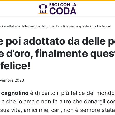
oi adottato da delle persone dal cuore d’oro, finalmente questo Pitbull è felice!
e poi adottato da delle 
e d’oro, finalmente ques
 felice!
ovembre 2023
o
cagnolino
è di certo il più felice del mond
ia che lo ama e non fa altro che donargli co
sua vita, amici miei cari, non è sempre stata