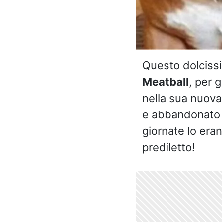
Questo dolcissim
Meatball
, per g
nella sua nuova
e abbandonato in
giornate lo era
prediletto!