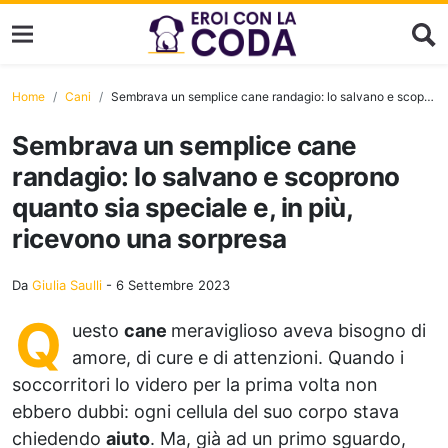
Home
Cani
Sembrava un semplice cane randagio: lo salvano e scoprono quanto sia speciale e, in più, ricevono una sorpresa
Sembrava un semplice cane
randagio: lo salvano e scoprono
quanto sia speciale e, in più,
ricevono una sorpresa
Da
Giulia Saulli
-
6 Settembre 2023
Q
uesto
cane
meraviglioso aveva bisogno di
amore, di cure e di attenzioni. Quando i
soccorritori lo videro per la prima volta non
ebbero dubbi: ogni cellula del suo corpo stava
chiedendo
aiuto
. Ma, già ad un primo sguardo,