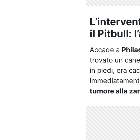
L’interven
il Pitbull:
Accade a
Phila
trovato un cane
in piedi, era ca
immediatamente 
tumore alla z