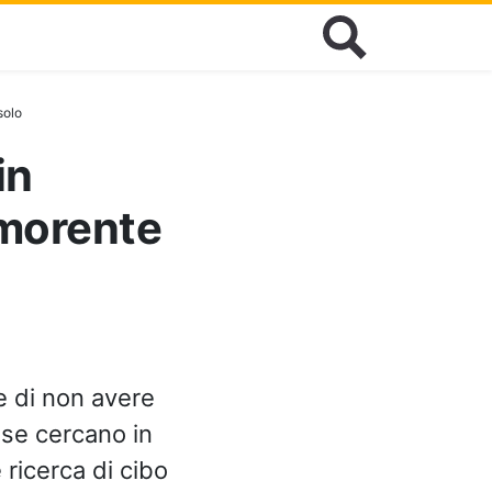
solo
in
 morente
 e di non avere
 se cercano in
 ricerca di cibo