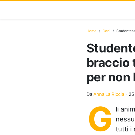
Home
Cani
Studentessa
Studente
braccio 
per non 
Da
Anna La Riccia
-
25
G
li ani
nessun
tutti 