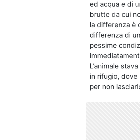
ed acqua e di u
brutte da cui n
la differenza è
differenza di u
pessime condizio
immediatamente d
L’animale stava 
in rifugio, dov
per non lasciarl