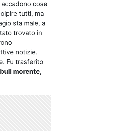
so accadono cose
lpire tutti, ma
gio sta male, a
tato trovato in
arono
tive notizie.
e. Fu trasferito
tbull morente
,