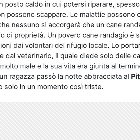
n posto caldo in cui potersi riparare, spes
on possono scappare. Le malattie possono co
 che nessuno si accorgerà che un cane randa
no di proprietà. Un povero cane randagio è s
ni dai volontari del rifugio locale. Lo port
al veterinario, il quale diede solo delle cat
molto male e la sua vita era giunta al termin
e un ragazza passò la notte abbracciata al
Pi
o solo in un momento così triste.