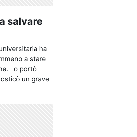
 a salvare
niversitaria ha
nemmeno a stare
ghe. Lo portò
nosticò un grave