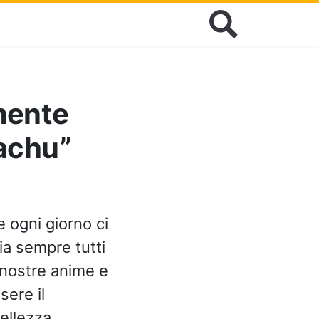
mente
kachu”
e ogni giorno ci
ia sempre tutti
 nostre anime e
sere il
ellezza.