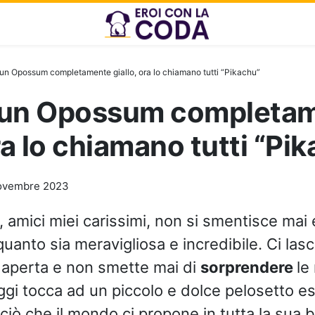
un Opossum completamente giallo, ora lo chiamano tutti “Pikachu”
 un Opossum completa
ora lo chiamano tutti “Pi
ovembre 2023
, amici miei carissimi, non si smentisce mai 
quanto sia meravigliosa e incredibile. Ci lasc
 aperta e non smette mai di
sorprendere
le
Oggi tocca ad un piccolo e dolce pelosetto es
ciò che il mondo ci propone in tutta la sua b