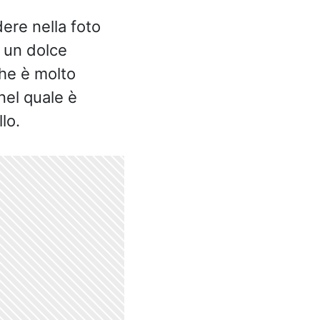
ere nella foto
, un dolce
che è molto
nel quale è
lo.