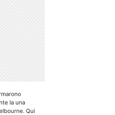
ermarono
te la una
Melbourne. Qui