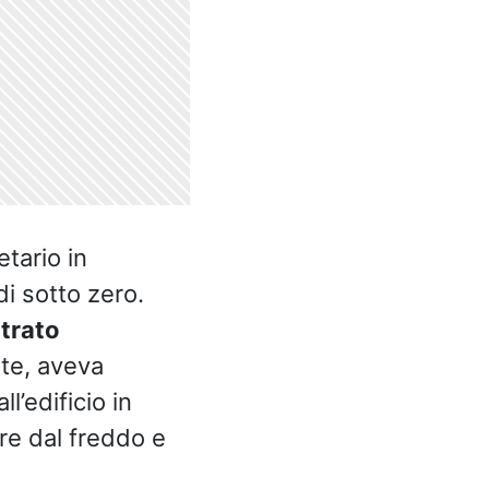
tario in
i sotto zero.
trato
te, aveva
’edificio in
re dal freddo e