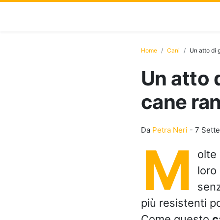
Home
Cani
Un atto di 
Un atto 
cane ran
Da
Petra Neri
-
7 Sett
M
olte
loro
senz
più resistenti 
Come questo
c