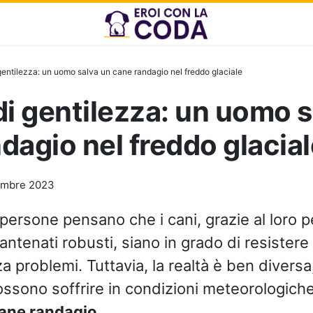
gentilezza: un uomo salva un cane randagio nel freddo glaciale
di gentilezza: un uomo s
dagio nel freddo glacial
embre 2023
 persone pensano che i cani, grazie al loro p
 antenati robusti, siano in grado di resistere
a problemi. Tuttavia, la realtà è ben diversa
possono soffrire in condizioni meteorologich
ane randagio.